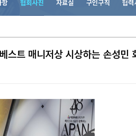
사항
협회사진
자료실
구인구직
협력
rds' 베스트 매니저상 시상하는 손성민