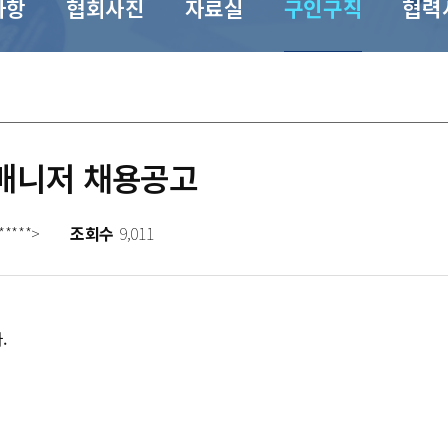
사항
협회사진
자료실
구인구직
협력
매니저 채용공고
*****>
조회수
9,011
.