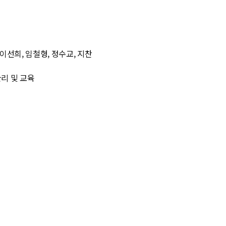
 이선희, 임철형, 정수교, 지찬
관리 및 교육