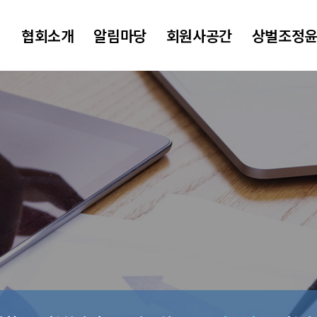
협회소개
알림마당
회원사공간
상벌조정