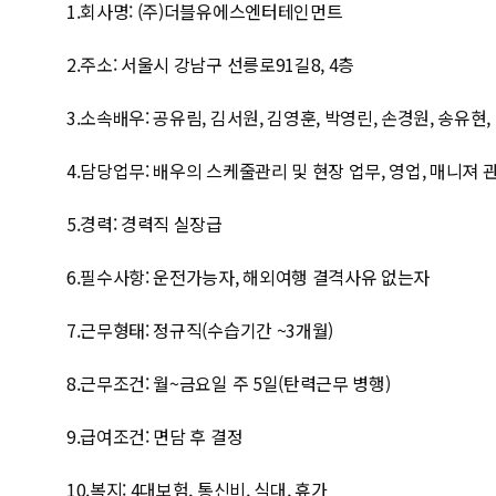
1.회사명: (주)더블유에스엔터테인먼트
2.주소: 서울시 강남구 선릉로91길8, 4층
3.소속배우: 공유림, 김서원, 김영훈, 박영린, 손경원, 송유현,
4.담당업무: 배우의 스케줄관리 및 현장 업무, 영업, 매니져 
5.경력: 경력직 실장급
6.필수사항: 운전가능자, 해외여행 결격사유 없는자
7.근무형태: 정규직(수습기간 ~3개월)
8.근무조건: 월~금요일 주 5일(탄력근무 병행)
9.급여조건: 면담 후 결정
10.복지: 4대보험, 통신비, 식대, 휴가