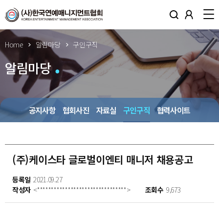
Home
알림마당
구인구직
알림마당
공지사항
협회사진
자료실
구인구직
협력사이트
(주)케이스타 글로벌이엔티 매니저 채용공고
등록일
2021.09.27
작성자
<********************************>
조회수
9,673