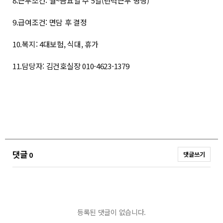
8.근무조건: 월~금요일 주 5일(탄력근무 병행)
9.급여조건: 면담 후 결정
10.복지: 4대보험, 식대, 휴가
11.담당자: 김건호실장 010-4623-1379
댓글
0
댓글쓰기
등록된 댓글이 없습니다.