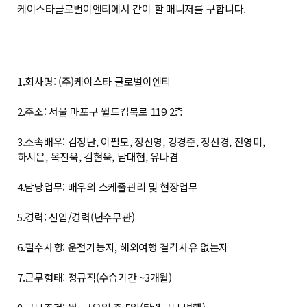
케이스타글로벌이엔티에서 같이 할 매니저를 구합니다.
1.회사명: (주)케이스타 글로벌이엔티
2.주소: 서울 마포구 월드컵북로 119 2층
3.소속배우: 김정난, 이필모, 장신영, 강경준, 정선경, 전영미,
하시은, 옥진욱, 김현욱, 남대협, 유나겸
4.담당업무: 배우의 스케줄관리 및 현장업무
5.경력: 신입/경력(년수무관)
6.필수사항: 운전가능자, 해외여행 결격사유 없는자
7.근무형태: 정규직(수습기간 ~3개월)