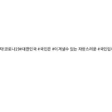
어나자!코로나19#대한민국 #국민은 #이겨낼수 있는 자랑스러운 #국