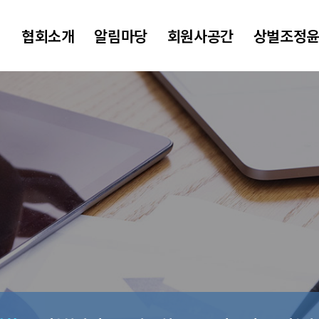
협회소개
알림마당
회원사공간
상벌조정