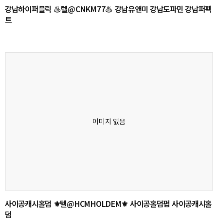
강남하이퍼블릭 ♨텔@CNKM77♨ 강남유앤미 강남도파민 강남퍼펙
트
사이공캐시홀덤 ⚜텔@HCMHOLDEM⚜ 사이공홀덤펍 사이공캐시홀
덤