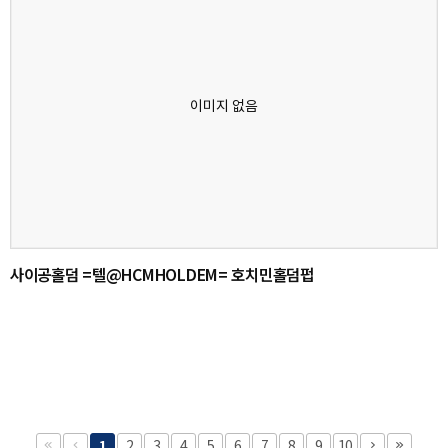
사이공홀덤 =텔@HCMHOLDEM= 호치민홀덤펍
1
2
3
4
5
6
7
8
9
10