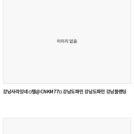
강남사라있네 ◘텔@CNKM77◘ 강남도파민 강남도파민 강남블랜딩