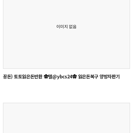
꽁돈) 토토잃은돈반환 ✿텔@ybcs24✿ 잃은돈복구 양방자판기