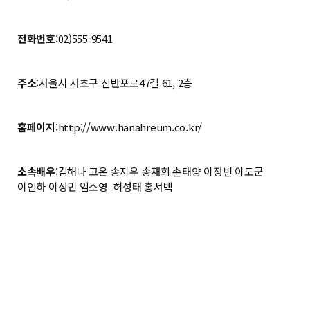
전화번호
:02)555-9541
주소
:서울시 서초구 신반포로47길 61, 2층
홈페이지
:
http://www.hanahreum.co.kr/
소속배우
:김해나 고온 송지우 송재희 손태양 이정빈 이도군
이인하 이상민 임소영
허성태 홍서백