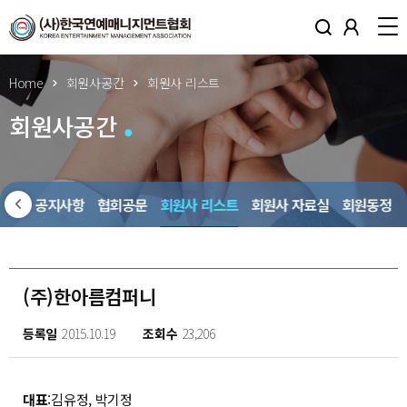
Home
회원사공간
회원사 리스트
회원사공간
회원사 공지사항
협회공문
회원사 리스트
회원사 자료실
회원동정
(주)한아름컴퍼니
등록일
2015.10.19
조회수
23,206
대표
:김유정, 박기정