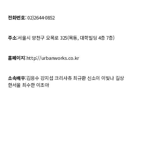
전화번호
: 02)2644-0852
주소
:서울시 양천구 오목로 325(목동, 대학빌딩 4층 7층)
홈페이지
:http://urbanworks.co.kr
소속배우
:김응수 강지섭 크리샤츄 최규환 신소이 이빛나 길상
한서울 최수한 이초아