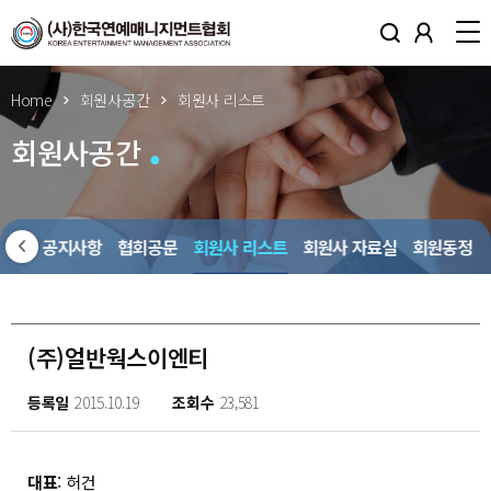
Home
회원사공간
회원사 리스트
회원사공간
회원사 공지사항
협회공문
회원사 리스트
회원사 자료실
회원동정
(주)얼반웍스이엔티
등록일
2015.10.19
조회수
23,581
대표
: 허건