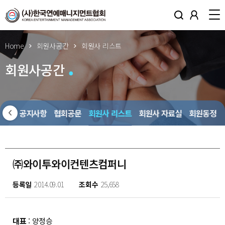
Home
회원사공간
회원사 리스트
회원사공간
회원사 공지사항
협회공문
회원사 리스트
회원사 자료실
회원동정
㈜와이투와이컨텐츠컴퍼니
등록일
2014.09.01
조회수
25,658
대표
: 양정승