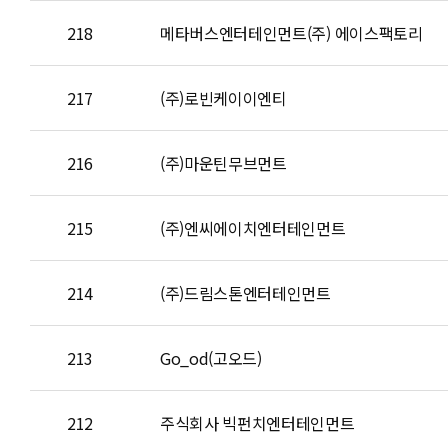
218
메타버스엔터테인먼트(주) 에이스팩토리
217
(주)로빈케이이엔티
216
(주)마운틴무브먼트
215
(주)엔씨에이치엔터테인먼트
214
(주)드림스톤엔터테인먼트
213
Go_od(고오드)
212
주식회사 빅펀치엔터테인먼트