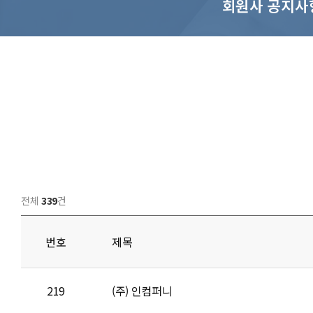
회원사 공지사
전체
339
건
번호
제목
219
(주) 인컴퍼니