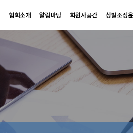
협회소개
알림마당
회원사공간
상벌조정