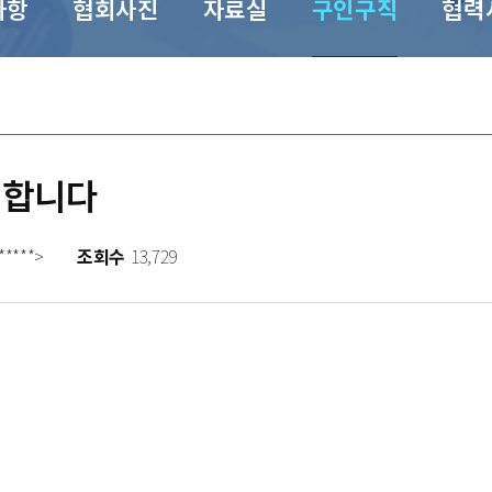
사항
협회사진
자료실
구인구직
협력
집합니다
*****>
조회수
13,729