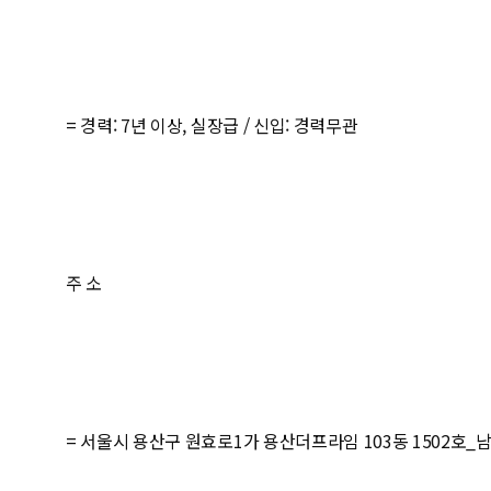
= 경력: 7년 이상, 실장급 / 신입: 경력무관
주 소
= 서울시 용산구 원효로1가 용산더프라임 103동 1502호_남영