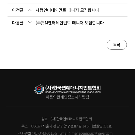
이전글
사람엔터테인먼트 매니저 모집합니다
다음글
(주)SM엔터테인먼트 매니저 모집합니다
목록
이용약관
개인정보처리방침
상호 :
(사)한국연예매니지먼트협회
주소 :
(06027) 서울시 강남구 압구정로4길 14-8 비컴빌딩 301호
전화번호 :
02-3443-2011~2
Email :
managergroup@naver.com