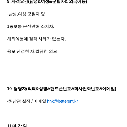
9. 자격요건(남성&여성&군필자& 외국어등)
-남성,여성 군필자 및
1종보통 운전면허 소지자,
해외여행에 결격 사유가 없는자,
용모 단정한 자,깔끔한 외모
10. 담당자(직책&성명&핸드폰번호&회사전화번호&이메일)
-허남광 실장 / 이메일
hnk@betterent.kr
11.마 감 일