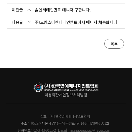
이전글
솔엔터테인먼트 매니저 구합니다.
다음글
주)드림스타엔터테인먼트에서 매니저 채용합니다
목록
이용약관
개인정보처리방침
상호 :
(사)한국연예매니지먼트협회
주소 :
(06027) 서울시 강남구 압구정로4길 14-8 비컴빌딩 301호
전화번호 :
02-3443-2011~2
Email :
managergroup@naver.com