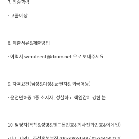
7. 최종학력
- 고졸이상
8. 제출서류&제출방법
- 이력서 weruleent@daum.net 으로 보내주세요
9. 자격요건(남성&여성&군필자& 외국어등)
- 운전면허증 1종 소지자, 성실하고 책임감이 강한 분
10. 담당자(직책&성명&핸드폰번호&회사전화번호&이메일)
- 매니지먼트 조성훈본부장 010-3088-1591/ 02-3444-0222/