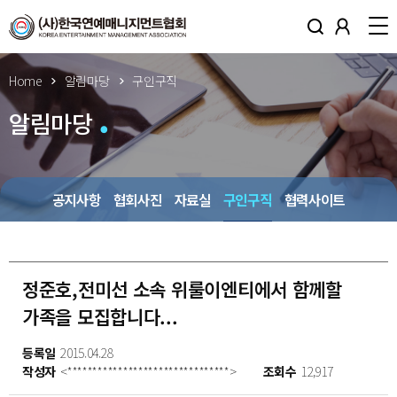
Home
알림마당
구인구직
알림마당
공지사항
협회사진
자료실
구인구직
협력사이트
정준호,전미선 소속 위룰이엔티에서 함께할
가족을 모집합니다...
등록일
2015.04.28
작성자
<********************************>
조회수
12,917