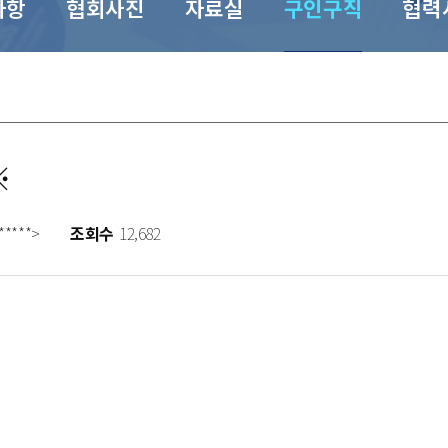
사항
협회사진
자료실
구인구직
협력
※
*****>
조회수
12,682