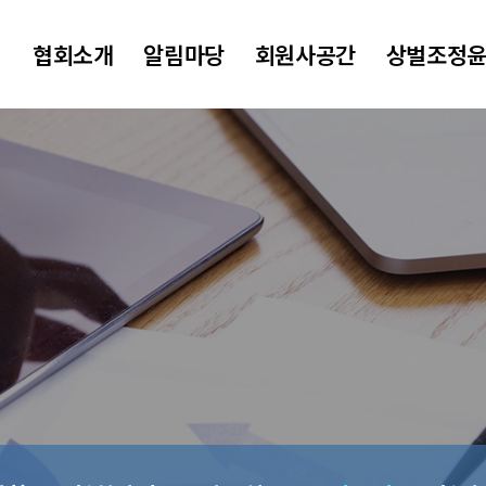
협회소개
알림마당
회원사공간
상벌조정