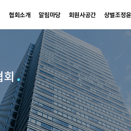
협회소개
알림마당
회원사공간
상벌조정
협회