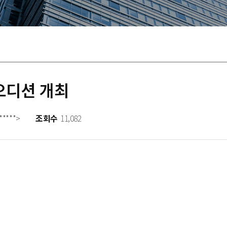
오디션 개최
*****>
조회수
11,082