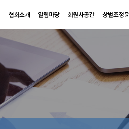
협회소개
알림마당
회원사공간
상벌조정