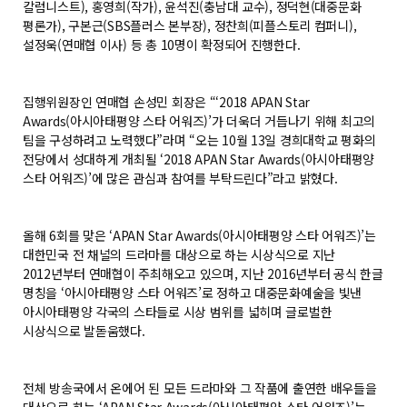
칼럼니스트), 홍영희(작가), 윤석진(충남대 교수), 정덕현(대중문화
평론가), 구본근(SBS플러스 본부장), 정찬희(피플스토리 컴퍼니),
설정욱(연매협 이사) 등 총 10명이 확정되어 진행한다.
집행위원장인 연매협 손성민 회장은 “‘2018 APAN Star
Awards(아시아태평양 스타 어워즈)’가 더욱더 거듭나기 위해 최고의
팀을 구성하려고 노력했다”라며 “오는 10월 13일 경희대학교 평화의
전당에서 성대하게 개최될 ‘2018 APAN Star Awards(아시아태평양
스타 어워즈)’에 많은 관심과 참여를 부탁드린다”라고 밝혔다.
올해 6회를 맞은 ‘APAN Star Awards(아시아태평양 스타 어워즈)’는
대한민국 전 채널의 드라마를 대상으로 하는 시상식으로 지난
2012년부터 연매협이 주최해오고 있으며, 지난 2016년부터 공식 한글
명칭을 ‘아시아태평양 스타 어워즈’로 정하고 대중문화예술을 빛낸
아시아태평양 각국의 스타들로 시상 범위를 넓히며 글로벌한
시상식으로 발돋움했다.
전체 방송국에서 온에어 된 모든 드라마와 그 작품에 출연한 배우들을
대상으로 하는 ‘APAN Star Awards(아시아태평양 스타 어워즈)’는