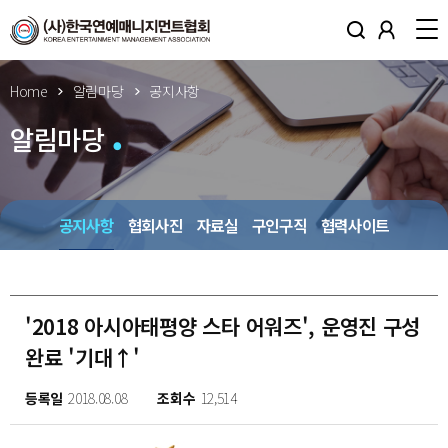
Home
알림마당
공지사항
알림마당
공지사항
협회사진
자료실
구인구직
협력사이트
'2018 아시아태평양 스타 어워즈', 운영진 구성
완료 '기대↑'
등록일
2018.08.08
조회수
12,514