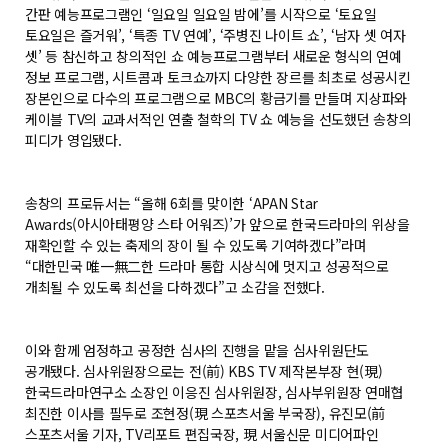
간판 예능프로그램인 ‘일요일 일요일 밤에’를 시작으로 ‘토요일
토요일은 즐거워’, ‘특종 TV 연예’, ‘주병진 나이트 쇼’, ‘남자 셋 여자
셋’ 등 참신하고 창의적인 쇼 예능프로그램부터 새로운 형식의 연예
정보 프로그램, 시트콤과 토크쇼까지 다양한 장르를 최초로 성공시킨
장본인으로 다수의 프로그램으로 MBC의 황금기를 만들며 지상파와
케이블 TV의 교과서적인 연출 철학의 TV 쇼 예능을 선도했던 송창의
피디가 영입됐다.
송창의 프로듀서는 “올해 6회를 맞이한 ‘APAN Star
Awards(아시아태평양 스타 어워즈)’가 앞으로 한국드라마의 위상을
재확인할 수 있는 축제의 장이 될 수 있도록 기여하겠다”라며
“대한민국 唯一無二한 드라마 통합 시상식에 멋지고 성공적으로
개최될 수 있도록 최선을 다하겠다”고 소감을 전했다.
이와 함께 엄정하고 공정한 심사의 진행을 맡을 심사위원단도
공개됐다. 심사위원장으로는 전(前) KBS TV 제작본부장 현(現)
한국드라마연구소 소장인 이응진 심사위원장, 심사부위원장 연매협
최진한 이사를 필두로 조현정(現 스포츠서울 부국장), 유진모(前
스포츠서울 기자, TV리포트 편집국장, 現 서울신문 미디어파인