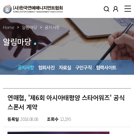
Home
알림마당
공지사항
알림마당
공지사항
협회사진
자료실
구인구직
협력사이트
연매협, '제6회 아시아태평양 스타어워즈' 공식
스폰서 계약
등록일
2018.08.08
조회수
12,195