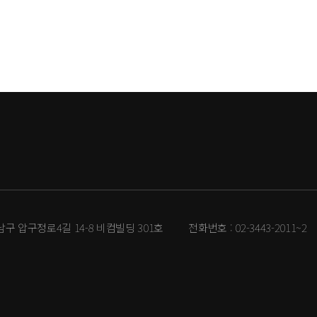
강남구 압구정로4길 14-8 비컴빌딩 301호
전화번호 :
02-3443-2011~2