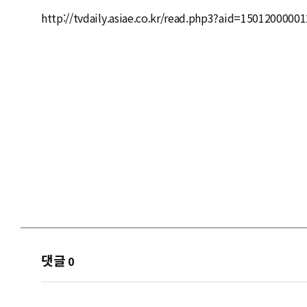
http://tvdaily.asiae.co.kr/read.php3?aid=150120000
댓글
0