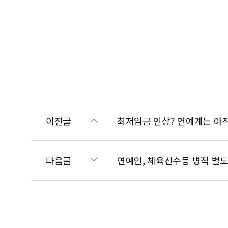
이전글
최저임금 인상? 연예계는 아직
다음글
연예인, 체육선수등 병적 별