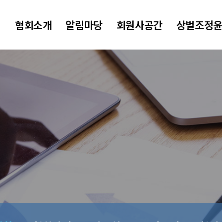
협회소개
알림마당
회원사공간
상벌조정