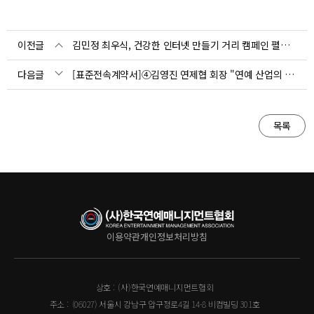
이전글
김민정 최우식, 건강한 인터넷 만들기 거리 캠페인 펼친다
다음글
[표준전속계약서]④김영진 연제협 회장 "연예 산업의 특성 반영해야"(인터뷰)
목록
이용약관
개인정보처리방침
상호 :
(사)한국연예매니지먼트협회
주소 :
(06027) 서울시 강남구 압구정로4길 14-8 비컴빌딩 301호