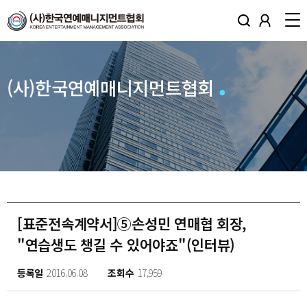
(사)한국연예매니지먼트협회
[표준전속계약서]⑤손성민 연매협 회장,
"연습생도 챙길 수 있어야죠"(인터뷰)
등록일
2016.06.08
조회수
17,959