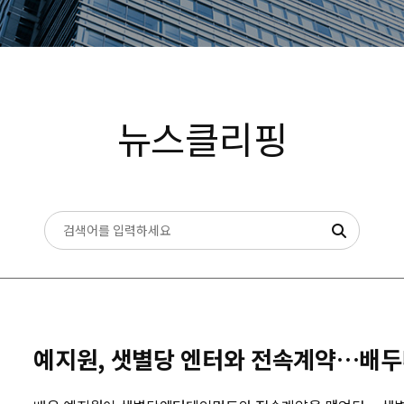
뉴스클리핑
예지원, 샛별당 엔터와 전속계약…배두나