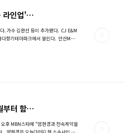
각 유병재·안영미, 정형돈·이국주 등의
영역 확장은 동종
인업' 공개
최근 진행된 서울 시내 면세점 특허 입찰에
루·FT아일랜드가 소속된 FNC엔터가 컨소
 E&M
 사업 다각화에 가장 힘을 기울이고 있는
기테마파크에서 열린다. 안산M밸리
사업을 비롯해 외식업에까지 손을 뻗었다.
지난해 '세월호 참사'의 여파로 취소한 바
비즈니스에 나섰으며 지난달에는 노희영
 1~2
터 사업의 높은 위험성에 있다. 아무리 잘
수밖에 없으며 위험을 줄이기 위해선 한두
 있다는 의미다. 대형 엔터테인먼트사들이
하려는 것도 같은 맥락이다. 물론 스타 사
계가 '스타성'이라는
힌다. 특히 케이팝(K-POP)을 이끄는
터 함께”
케팅 전략에 따라 그룹의 완성도와 대중의
 확보하는 차원에서도 대형화와 사업 다각화
 지