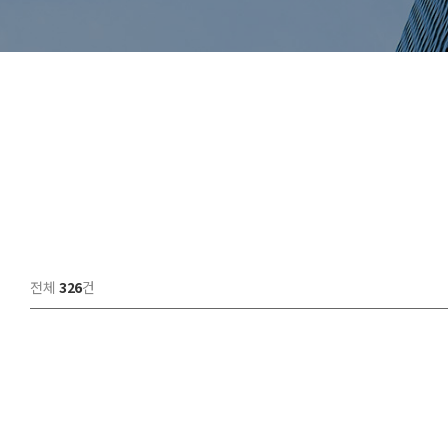
전체
326
건