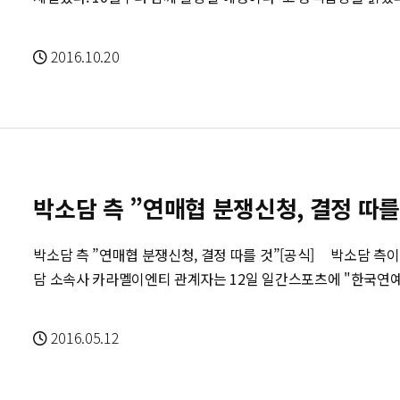
는 피할 수 없는 길"이라고 설명했다. 다만 이 같은 움직임이 한류 콘텐츠의 발전과 지속에 긍정적이냐에
앤지프로덕션과 계약이 종료된다. 오는 10월1일부터는 새 소속사인 크다
대해서는 의견이 갈린다. 덩치가 커지고 외부 자본이 유입될수록 
경은 현재 KBS2 예능프로그램 ‘해피투게더3’에서 활약하고 있다. 
2016.10.20
관계자는 "회사가 작았기에 가능했던 과감한 도전과 재기발랄한 
: http://entertain.naver.com/read?oid=057&aid=0001027
언했다.
박소담 측 ”연매협 분쟁신청, 결정 따를
박소담 측 ”연매협 분쟁신청, 결정 따를 것”[공식] 박소담 측이 연매협 측에 분쟁 조정을 신청했다. 박소
담 소속사 카라멜이엔티 관계자는 12일 일간스포츠에 "한국연
정을 신청한 게 맞다. 연매협의 결정에 따를 것이다"고 말했다. 박소담은 최근 억울한 겹치기 논란을 빚었
다. 사전제작으로 진행 중이고 편성이 확실치 않은 HB엔터테인먼
2016.05.12
의 기사'와 KBS 2TV 새 월화극 '뷰티풀 마인드' 사이 상도덕을 어겼다는 것이다. 
사'는 당초 4월 말까지 촬영 예정이었으나 하루 이틀 밀리면서 
6월부터 '뷰티풀 마인드' 촬영에 합류하려고 했다. 아무런 지장이 없는 계획이었