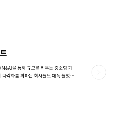
먼트
M&A)을 통해 규모를 키우는 중소형 기
업 다각화를 꾀하는 회사들도 대폭 늘었다.
소속된 웰메이드예당은 최근 자회사 드림티
인먼트의 경영권을 인수했다. 드라마 제
메이드예당은 이번 인수가 공연 분야의 경
터테인먼트와 손을 잡았다. 이로써 스타
매니지먼트 부문까지 영역을 넓혔다. 이미