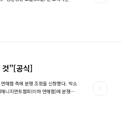
컴퍼니와 함께 한다. 한편, 엄현
기업은 보수적이 될 수밖에 없다. 한 업계
출처
창의력을 잃지 않는 것이 관건"이라고 조
415
 것”[공식]
예매니지먼트협회(이하 연매협)에 분쟁조
트 사전 제작 드라마 '신데렐라와 네 명
'신데렐라와 네 명의 기
5월까지 촬영 일정이 연기됐다. 박소담 측은
다. 그러나 HB엔터테인먼