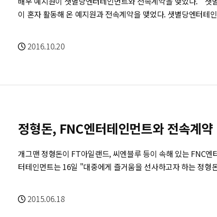
배우 예지원이 샛별당엔터테인먼트와 전속계약을 맺었다. 샛별당엔터테인먼트는 8일 "그간 소속사 없
이 혼자 활동해 온 예지원과 전속계약을 맺었다. 샛별당엔터테인
을 이어나가게 됐다"라고 밝혔다. 샛별당에는 배두나와 유재명, 태
돼 있다. 샛별당엔터테인먼트 이한림 대표는 "좋은 배우는 늘 준비하고, 카메라 앞에서 책임감을 가지고
2016.10.20
촬영에 임한다. 예지원은 철저한 준비와 노력을 통해 지금의 자리
배우다. 소속사없이 활동한다는 소식을 듣고 망설임없이 함께 일해
"40대 여배우 기근 현상을 해소시켜줄 유일무이한 배우라고 생
경을 조성하여 배우가 연기에만 전념할 수 있도록 최선을 다하겠다"고 소감을
엔터테인먼트와 함께 일하게 되어 기쁘다. '함께할 회사, 내편이
전념하고 싶다. 아직 연기에 대한 절실한 마음이 내 안에 열정적
정형돈, FNC엔터테인먼트와 전속계약
활발한 활동을 통해 '풍요로운 재료를 가진 좋은 배우'라는 평가를 받
데뷔 후 지금까지 드라마 14편, 영화 24편 등에 출연하며 꾸준
개그맨 정형돈이 FT아일랜드, 씨엔블루 등이 속해 있는 FNC엔터테
'또오해영'에서 박수경 역을 맡아큰 인기를 얻었으며, '신스틸러 
터테인먼트는 16일 "대중에게 즐거움을 선사하고자 하는 정형
다. 차기작으로 JTBC드라마 '이번주 아내가 바람을 핍니다'에 출연을 확정했다. 출처
은 영향력을 미치고자 하는 FNC의 비전과 부합해 전속 계약을 체결하게 됐
: http://entertain.naver.com/read?oid=111&aid=0000465
KBS 17기 공채 개그맨으로 데뷔한 정형돈은 현재 MBC '무한도전'
2015.06.18
원 '주간 아이돌' 등을 통해 인기를 얻고 있다.