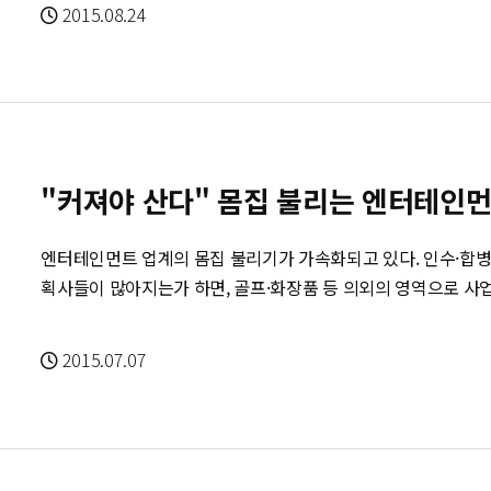
웃음과 눈물,감동을 동시에 선사했다.
글로벌 영상 콘텐츠 제작사로서의 입지를 다질 예정이다.
2015.08.24
"커져야 산다" 몸집 불리는 엔터테인
엔터테인먼트 업계의 몸집 불리기가 가속화되고 있다. 인수·합병(
획사들이 많아지는가 하면, 골프·화장품 등 의외의 영역으로 사
6일 관련 업계 등에 따르면 배우 이종석·오연서·유동근 등이 
엔터테인먼트를 통해 가수 휘성·에일리 등이 소속된 YMC엔터테
2015.07.07
작사와 공연기획사인 쇼21 등 여러 자회사를 거느리고 있는 웰
쟁력을 강화하기 위한 것이라고 밝혔다. 지난 5월에는 걸 그룹 씨스타 등이 소속된 스타쉽엔터테인먼트가
이동욱·김범·이광수 등이 소속된 배우 전문 매니지먼트사 킹콩엔
쉽엔터의 모회사인 음반 유통사 로엔은 가수 부문에 이어 배우 