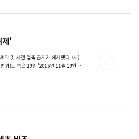
해제'
 측은 19일 '2015년 11월 19일 발
 계약 체결 금지 및 사전 접촉 금지는 해
서 합의점을 찾기 위해 출석, 각자의 입장
http://isplus.live.joins.com/news/article/article.asp?total_id=20049424&cloc=
 확대 전개한다