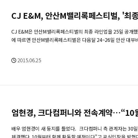
배우 매니지먼트 분야에 기반을 확보한 YG엔터와 FNC엔터는 각
방송 예능인들을 영입함으로써 MC·개그맨 분야로의 확장도 꾀하고 있다. 엔터 업계의 
CJ E&M, 안산M밸리록페스티벌, '최종 라
업계라 할 수 있는 미디어·매니지먼트 분야에 그치지 않는다. 
는 배우 김수현이 소속된 키이스트와 한류 대표기업 SM, 씨엔블
CJ E&M은 안산M밸리록페스티벌의 최종 라인업을 25일 공개했다. 가수 김완선 등이 추가됐다. CJ
시엄 구성이나 콘텐츠 협력 방식 등으로 참여해 눈길을 끌었다.
에 따르면 안산M밸리록페스티벌은 다음달 24~26일 안산 대부바다향
YG의 경우 지난해 인수한 YG플러스를 통해 화장품·골프·패션
록페스티벌의 전신인 '안산밸리록페스티벌'은 2013년 열린 뒤 
골프선수 김효주가 소속된 지애드커뮤니케이션을 인수해 골프 
있다.
전 CJ그룹 고문을 영입해 외식사업을 영위할 'YG푸드'를 설립했다. 엔터 업계의 대형화 추세는 지난
2015.06.25
년부터 뚜렷해졌다는 것이 업계의 분석이다. 이유는 무엇보다 엔
나가는 스타라도 스캔들·사고 등 예상치 못하는 위험에 노출될 
명의 스타에 매달리기보다 가능한 많은 스타들을 발굴할 필요가
안정적인 수익을 꾀할 수 있는 외식업과 화장품 등의 산업에 진출
업과의 연계를 통해 시너지 효과를 얻겠다는 생각도 이 같은 선택을 부추긴다. 엔터 업
모호한 가치가 아니라 기획·마케팅의 시대로 접어든 것도 이유로 꼽
엄현경, 크다컴퍼니와 전속계약…“10월부
아이돌의 경우 체계적인 스타 육성시스템과 기획사의 치밀한 마
주목도가 크게 달라지는 경우가 많다. 업계 한 관계자는 "음악이건 뮤직비디오건 비용과 공을 많이 들일
배우 엄현경이 새 둥지를 틀었다. 크다컴퍼니 측 관계자는 30일 오후 MBN스타에 “엄현경과 전속계약을
수록 속된 말로 '때깔이 다르다'"며 "자본은 물론 전문 인력을
체결했다. 10월부터 함께 활동할 예정이다”고 공식입장을 밝혔다. 엄현경은 오늘(30일) 현 소속사인