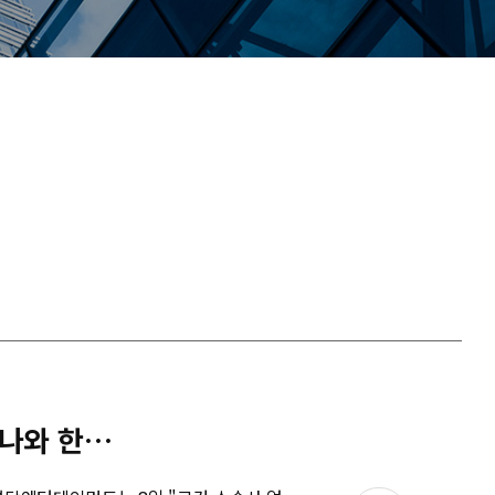
와 한솥밥