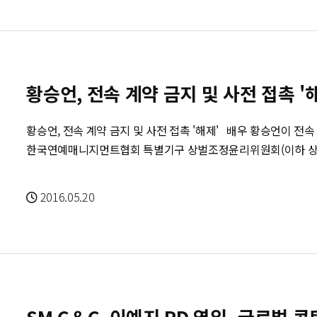
황승언, 전속 계약 금지 및 사전 접촉 '
황승언, 전속 계약 금지 및 사전 접촉 '해제' 배우 황승언이 전속 계약 및 사전 접촉 금지가 해제됐다. (사)
한국연예매니지먼트협회 특별기구 상벌조정윤리위원회(이하 상벌위)는
생한 황승언과 (주)얼반웍스이엔티간의 전속계약 분쟁과 관련 전속
지됐다'고 밝혔다. 황승언은 지난해 소속사의 부당 처우를, 소속사 측은 황승언의 상식 밖 행동을 지적하
2016.05.20
며 팽팽하게 맞섰다. 양측은 법원까지 가지 않고 연매협 상벌위에
을 전했다. 하지만 의견이 극과 극을 달려 봉합되지 못 했으나 이제야 해결됐다. 출처:
SM C＆C, 이예지 PD 영입..글로벌 콘텐츠 비즈니스