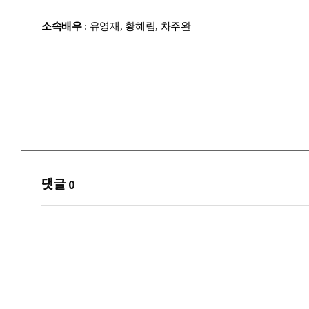
소속배우
: 유영재, 황혜림, 차주완
댓글
0