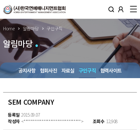
Home
알림마당
구인구직
알림마당
공지사항
협회사진
자료실
구인구직
협력사이트
SEM COMPANY
등록일
2015.09.07
작성자
<********************************>
조회수
12,908