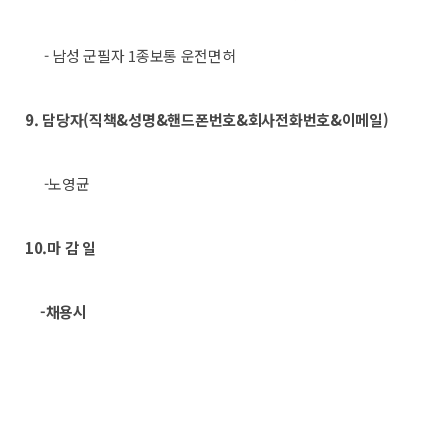
- 남성 군필자 1종보통 운전면허
9. 담당자(직책&성명&핸드폰번호&회사전화번호&이메일)
-노영균
10.마 감 일
-채용시