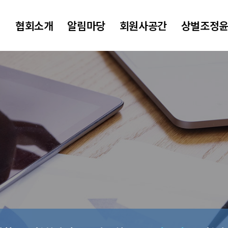
협회소개
알림마당
회원사공간
상벌조정