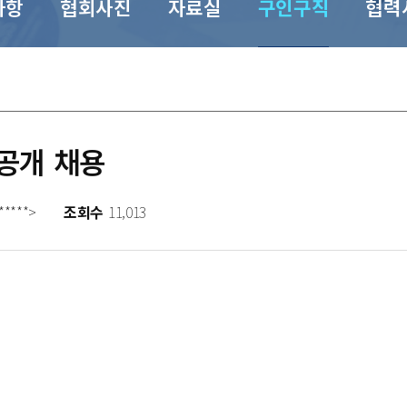
사항
협회사진
자료실
구인구직
협력
t 공개 채용
*****>
조회수
11,013