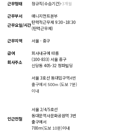
근무형태
정규직(수습기간)-
3개월
근무부서
매니지먼트본부
탄력적근무제 9:30~18:30
근무요일/시간
(탄력근무제)
근무지역
서울 - 중구
급여
회사내규에 따름
(100-833) 서울 중구
회사주소
신당동 405-32 청파빌딩
서울 3호선 동대입구역
번
4
출구에서
(도보
분)
500m
7
이내
서울 2/4/5호선
동대문역사문화공원역 3번
인근전철
출구에서
700m
(도보
분)
이내
10