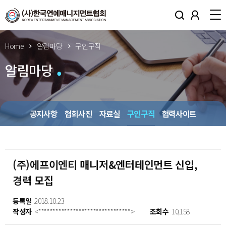
Home
알림마당
구인구직
알림마당
공지사항
협회사진
자료실
구인구직
협력사이트
(주)에프이엔티 매니저&엔터테인먼트 신입,
경력 모집
등록일
2018.10.23
작성자
<********************************>
조회수
10,158