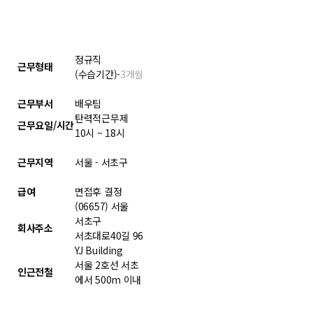
정규직
근무형태
(수습기간)-
3개월
근무부서
배우팀
탄력적근무제
근무요일/시간
10시 ~ 18시
근무지역
서울 - 서초구
급여
면접후 결정
(06657) 서울
서초구
회사주소
서초대로40길 96
YJ Building
서울 2호선 서초
인근전철
에서 500m 이내