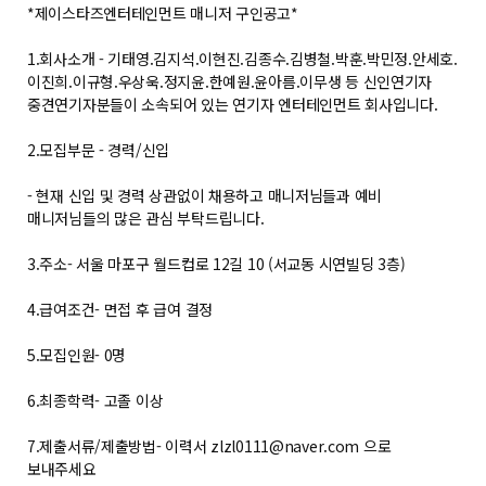
*제이스타즈엔터테인먼트 매니저 구인공고*
1.회사소개 - 기태영.김지석.이현진.김종수.김병철.박훈.박민정.안세호.
이진희.이규형.우상욱.정지윤.한예원.윤아름.이무생 등 신인연기자
중견연기자분들이 소속되어 있는 연기자 엔터테인먼트 회사입니다.
2.모집부문 - 경력/신입
- 현재 신입 및 경력 상관없이 채용하고 매니저님들과 예비
매니저님들의 많은 관심 부탁드립니다.
3.주소- 서울 마포구 월드컵로 12길 10 (서교동 시연빌딩 3층)
4.급여조건- 면접 후 급여 결정
5.모집인원- 0명
6.최종학력- 고졸 이상
7.제출서류/제출방법- 이력서
zlzl0111@naver.com
으로
보내주세요