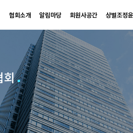
협회소개
알림마당
회원사공간
상벌조정
협회