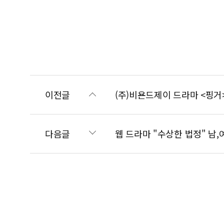
이전글
(주)비욘드제이 드라마 <핑거
다음글
웹 드라마 "수상한 법정" 남,